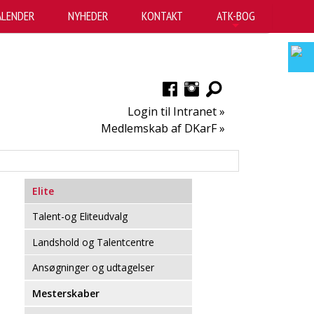
ALENDER
NYHEDER
KONTAKT
ATK-BOG
+
Login til Intranet »
Medlemskab af DKarF »
Elite
Talent-og Eliteudvalg
Landshold og Talentcentre
Ansøgninger og udtagelser
Mesterskaber