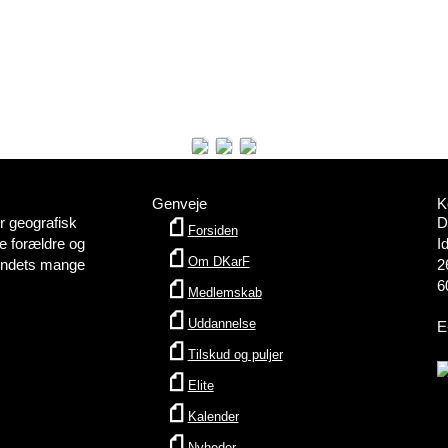
Genveje
K
 geografisk
D
Forsiden
e forældre og
I
Om DKarF
bundets mange
2
6
Medlemskab
Uddannelse
E
Tilskud og puljer
Elite
Kalender
Nyheder