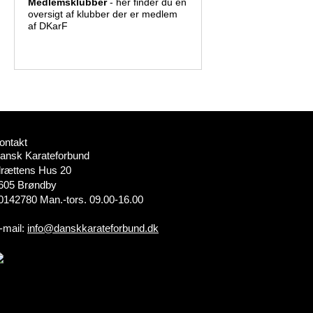
Medlemsklubber
- her finder du en
oversigt af klubber der er medlem
af DKarF
ontakt
ansk Karateforbund
drættens Hus 20
605 Brøndby
0142780 Man.-tors. 09.00-16.00
-mail:
info@danskkarateforbund.dk