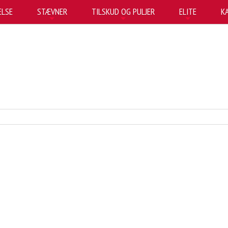
LSE
STÆVNER
TILSKUD OG PULJER
ELITE
K
+
+
+