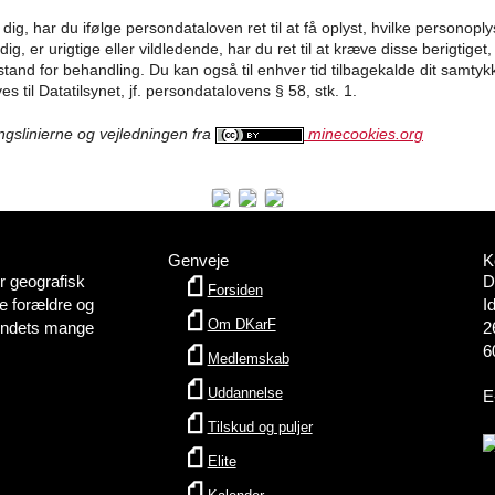
, har du ifølge persondataloven ret til at få oplyst, hvilke personoplys
g, er urigtige eller vildledende, har du ret til at kræve disse berigtiget, 
stand for behandling. Du kan også til enhver tid tilbagekalde dit samty
 til Datatilsynet, jf. persondatalovens § 58, stk. 1.
ingslinierne og vejledningen fra
minecookies.org
Genveje
K
 geografisk
D
Forsiden
e forældre og
I
Om DKarF
bundets mange
2
6
Medlemskab
Uddannelse
E
Tilskud og puljer
Elite