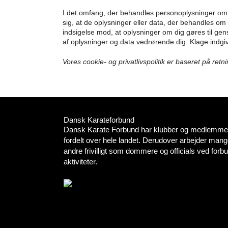
I det omfang, der behandles personoplysninger om dig
sig, at de oplysninger eller data, der behandles om di
indsigelse mod, at oplysninger om dig gøres til gen
af oplysninger og data vedrørende dig. Klage indgives
Vores cookie- og privatlivspolitik er baseret på retn
Dansk Karateforbund
Dansk Karate Forbund har klubber og medlemmer
fordelt over hele landet. Derudover arbejder mang
andre frivilligt som dommere og officials ved for
aktiviteter.