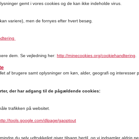
ysninger gemt i vores cookies og de kan ikke indeholde virus.
 (kan variere), men de fornyes efter hvert besøg.
ndtering
kere dem. Se vejledning her:
http://minecookies.org/cookiehandtering
.
te
allet af brugere samt oplysninger om køn, alder, geografi og interesser 
rter, der har adgang til de pågældende cookies:
måle trafikken på websitet.
http://tools.google.com/dlpage/gaoptout
mindre du selv udtrykkeligt giver tilsagn hertil, og vi indsamler aldrig 