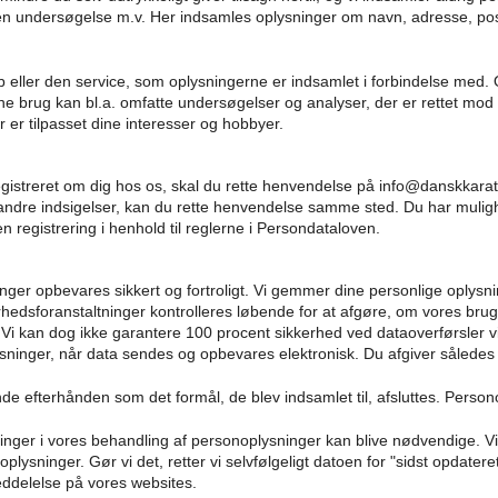
i en undersøgelse m.v. Her indsamles oplysninger om navn, adresse, pos
 eller den service, som oplysningerne er indsamlet i forbindelse med. O
ne brug kan bl.a. omfatte undersøgelser og analyser, der er rettet mod 
r er tilpasset dine interesser og hobbyer.
egistreret om dig hos os, skal du rette henvendelse på info@danskkara
u andre indsigelser, kan du rette henvendelse samme sted. Du har mulighed
 registrering i henhold til reglerne i Persondataloven.
ninger opbevares sikkert og fortroligt. Vi gemmer dine personlige op
kkerhedsforanstaltninger kontrolleres løbende for at afgøre, om vores br
 Vi kan dog ikke garantere 100 procent sikkerhed ved dataoverførsler via
oplysninger, når data sendes og opbevares elektronisk. Du afgiver sålede
de efterhånden som det formål, de blev indsamlet til, afsluttes. Perso
dringer i vores behandling af personoplysninger kan blive nødvendige. Vi
ysninger. Gør vi det, retter vi selvfølgeligt datoen for "sidst opdateret
eddelelse på vores websites.