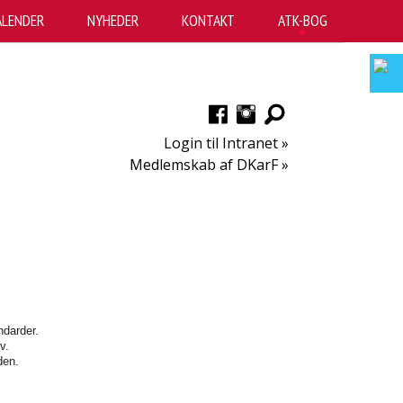
ALENDER
NYHEDER
KONTAKT
ATK-BOG
+
Login til Intranet »
Medlemskab af DKarF »
ndarder.
v.
den.