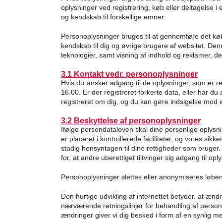
oplysninger ved registrering, køb eller deltagelse 
og kendskab til forskellige emner.
Personoplysninger bruges til at gennemføre det køb
kendskab til dig og øvrige brugere af websitet. Den
teknologier, samt visning af indhold og reklamer, de
3.1 Kontakt vedr. personoplysninger
Hvis du ønsker adgang til de oplysninger, som er r
16.00. Er der registreret forkerte data, eller har d
registreret om dig, og du kan gøre indsigelse mod en
3.2 Beskyttelse af personoplysninger
Ifølge persondataloven skal dine personlige oplys
er placeret i kontrollerede faciliteter, og vores si
stadig hensyntagen til dine rettigheder som bruger.
for, at andre uberettiget tiltvinger sig adgang til 
Personoplysninger slettes eller anonymiseres løben
Den hurtige udvikling af internettet betyder, at æn
nærværende retningslinjer for behandling af personopl
ændringer giver vi dig besked i form af en synlig m