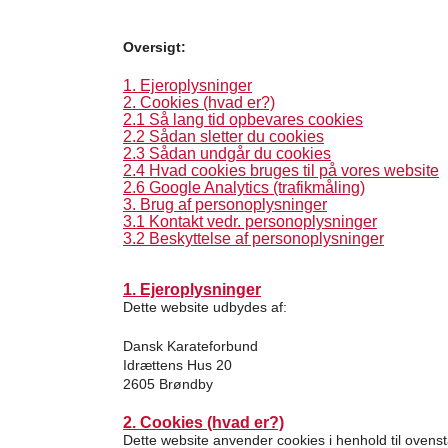
Oversigt:
1. Ejeroplysninger
2. Cookies (hvad er?)
2.1 Så lang tid opbevares cookies
2.2 Sådan sletter du cookies
2.3 Sådan undgår du cookies
2.4 Hvad cookies bruges til på vores website
2.6 Google Analytics (trafikmåling)
3. Brug af personoplysninger
3.1 Kontakt vedr. personoplysninger
3.2 Beskyttelse af personoplysninger
1. Ejeroplysninger
Dette website udbydes af:
Dansk Karateforbund
Idrættens Hus 20
2605 Brøndby
2. Cookies (hvad er?)
Dette website anvender cookies i henhold til ovenst