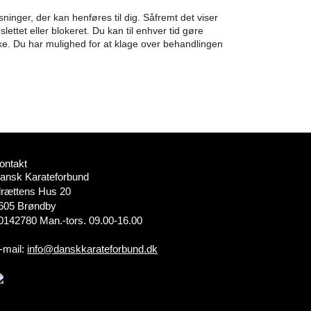
ninger, der kan henføres til dig. Såfremt det viser
slettet eller blokeret. Du kan til enhver tid gøre
kke. Du har mulighed for at klage over behandlingen
ontakt
ansk Karateforbund
drættens Hus 20
605 Brøndby
0142780 Man.-tors. 09.00-16.00
-mail:
info@danskkarateforbund.dk