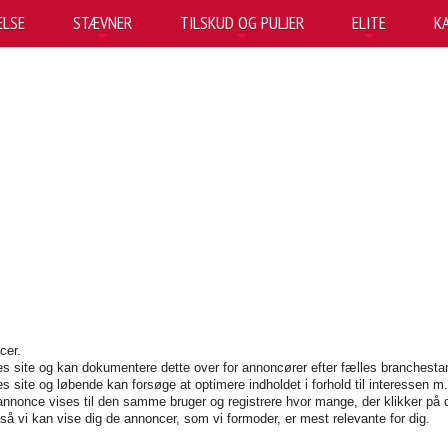
LSE
STÆVNER
TILSKUD OG PULJER
ELITE
K
+
+
+
cer.
es site og kan dokumentere dette over for annoncører efter fælles branchesta
 site og løbende kan forsøge at optimere indholdet i forhold til interessen m.
annonce vises til den samme bruger og registrere hvor mange, der klikker på 
så vi kan vise dig de annoncer, som vi formoder, er mest relevante for dig.