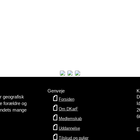
Genveje
K
 geografisk
D
Forsiden
e forældre og
I
Om DKarF
bundets mange
2
6
Medlemskab
Uddannelse
E
Tilskud og puljer