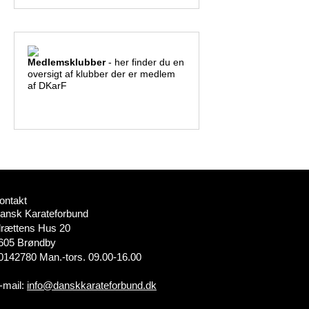
Medlemsklubber
- her finder du en
oversigt af klubber der er medlem
af DKarF
ontakt
ansk Karateforbund
drættens Hus 20
605 Brøndby
0142780 Man.-tors. 09.00-16.00
-mail:
info@danskkarateforbund.dk