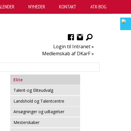
ALENDER
NYHEDER
KONTAKT
ATK-BOG
+
Login til Intranet »
Medlemskab af DKarF »
Elite
Talent-og Eliteudvalg
Landshold og Talentcentre
Ansøgninger og udtagelser
Mesterskaber