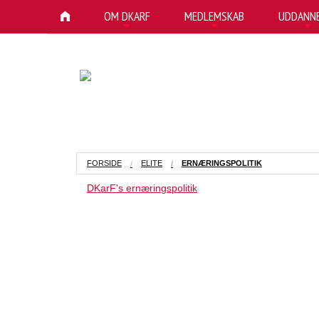
OM DKARF
MEDLEMSKAB
UDDANNE
+
+
+
FORSIDE
ELITE
ERNÆRINGSPOLITIK
DKarF's ernæringspolitik