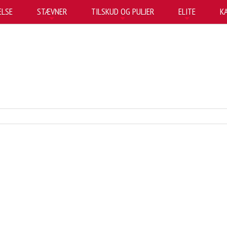
LSE
STÆVNER
TILSKUD OG PULJER
ELITE
K
+
+
+