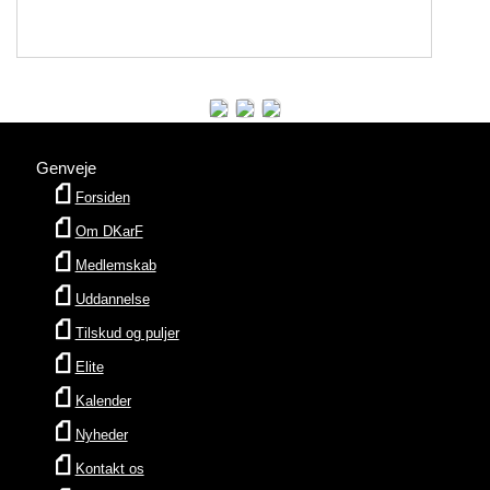
Genveje
Forsiden
Om DKarF
Medlemskab
Uddannelse
Tilskud og puljer
Elite
Kalender
Nyheder
Kontakt os