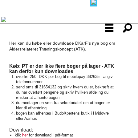
Her kan du købe eller downloade DKarF's nye bog om
Aldersrelateret Træningskoncept (ATK).
Køb: PT er der ikke flere bøger på lager - ATK
kan derfor kun downloades
overfør 250 DKK per bog til mobilepay 382635 - angiv
telefonnummer
send sms til 31654132 og skriv hvem du er, bekræft at
du har overført pengene og skriv hvilken afdeling du
ønsker at afhente bogen i
du modtager en sms fra sekretariatet om at bogen er
klar til afhentning
bogen kan afhentes i BudoXpertens butik i Hvidovre
eller Aarhus
Download:
klik
her
for download i pdf-format