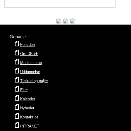
Genveje
Forsiden
Om DKarF
Medlemskab
Uddannelse
Tilskud og puljer
Elite
Kalender
Nyheder
Kontakt os
INTRANET